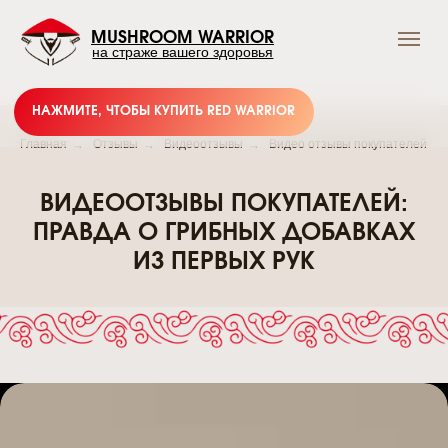
MUSHROOM WARRIOR
на страже вашего здоровья
НАЖМИТЕ, ЧТОБЫ КУПИТЬ RED WARRIOR
Главная
→
Отзывы
→
Видеоотзывы
→
Видео отзывы покупателей
ВИДЕООТЗЫВЫ ПОКУПАТЕЛЕЙ:
ПРАВДА О ГРИБНЫХ ДОБАВКАХ
Подпишись и получай
ИЗ ПЕРВЫХ РУК
выгодные предложения
Грибного Воина !
В нашем тг-канале вы найдете всю актуальную
информацию о скидках, акциях и распродажах.
Подписывайтесь и будьте в курсе событий!
Подписаться