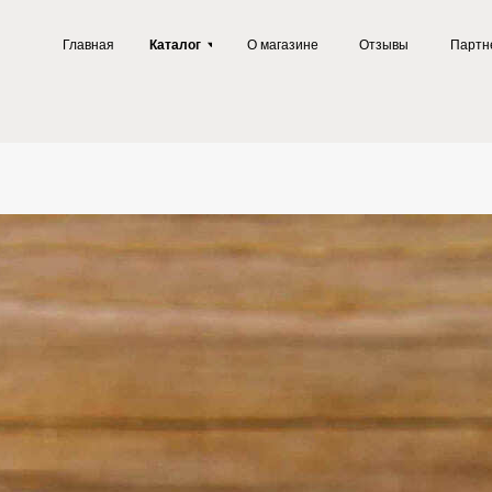
Главная
Каталог
О магазине
Отзывы
Партнерам
Полезн
одпишись и получай
годные предложения
Грибного Воина !