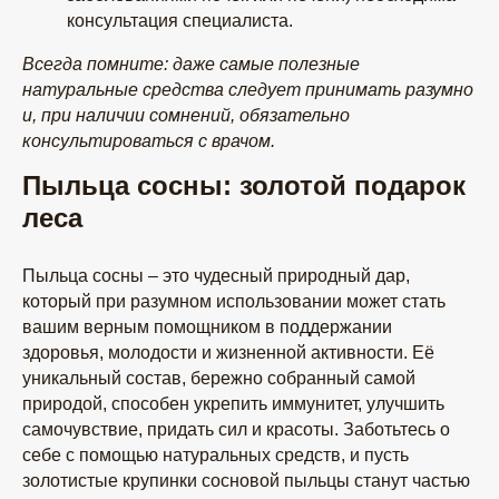
консультация специалиста.
ПОДПИСКА НА АКЦИИ,
СКИДКИ, РАСПРОДАЖИ
Всегда помните: даже самые полезные
ПОДПИСАТЬСЯ
натуральные средства следует принимать разумно
и, при наличии сомнений, обязательно
МЫ ВСЕГДА НА СВЯЗИ!
консультироваться с врачом.
Пыльца сосны: золотой подарок
леса
ИП Евплова Лилия Альбертовна Юр.адрес, г.Ульяновск,
ул. Волжская 43
Пыльца сосны – это чудесный природный дар,
ИНН 732896157924 ΟΓΡΗ 321732500046393
который при разумном использовании может стать
вашим верным помощником в поддержании
здоровья, молодости и жизненной активности. Её
уникальный состав, бережно собранный самой
природой, способен укрепить иммунитет, улучшить
самочувствие, придать сил и красоты. Заботьтесь о
себе с помощью натуральных средств, и пусть
золотистые крупинки сосновой пыльцы станут частью