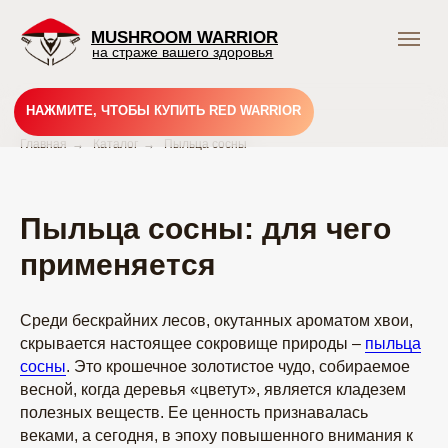
MUSHROOM WARRIOR
на страже вашего здоровья
НАЖМИТЕ, ЧТОБЫ КУПИТЬ RED WARRIOR
Главная
→
Каталог
→
Пыльца сосны
Пыльца сосны: для чего
Подпишись и получай
применяется
выгодные предложения
Грибного Воина !
В нашем тг-канале вы найдете всю актуальную
Среди бескрайних лесов, окутанных ароматом хвои,
информацию о скидках, акциях и распродажах.
скрывается настоящее сокровище природы –
пыльца
Подписывайтесь и будьте в курсе событий!
сосны
. Это крошечное золотистое чудо, собираемое
Подписаться
весной, когда деревья «цветут», является кладезем
полезных веществ. Ее ценность признавалась
веками, а сегодня, в эпоху повышенного внимания к