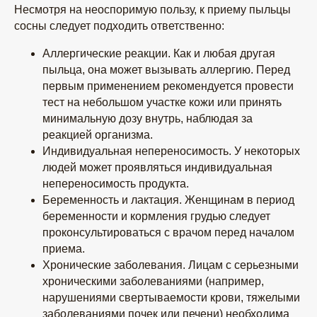
Несмотря на неоспоримую пользу, к приему пыльцы
Оплата и доставка
Часто задаваемые вопросы
сосны следует подходить ответственно:
О компании
Оптовый прайс-лист
Карта сайта
Аллергические реакции. Как и любая другая
Блог
пыльца, она может вызывать аллергию. Перед
Контакты
Политика
первым применением рекомендуется провести
Сертификаты
конфиденциальности
тест на небольшом участке кожи или принять
Пользовательское
соглашение
минимальную дозу внутрь, наблюдая за
реакцией организма.
ПО СОСТАВУ
Индивидуальная непереносимость. У некоторых
людей может проявляться индивидуальная
Метайке
непереносимость продукта.
Рейши
Беременность и лактация. Женщинам в период
Ежовик
Чага
беременности и кормления грудью следует
Кордицепс
Лисичка
проконсультироваться с врачом перед началом
Веселка
Шиитаке
приема.
Санхван
Траметес
Хронические заболевания. Лицам с серьезными
Пыльца сосны
Дождевик
хроническими заболеваниями (например,
Трутовик
нарушениями свертываемости крови, тяжелыми
Лиственничный
заболеваниями почек или печени) необходима