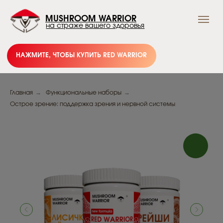
MUSHROOM WARRIOR
на страже вашего здоровья
НАЖМИТЕ, ЧТОБЫ КУПИТЬ RED WARRIOR
→
→
Главная
Функциональные наборы
Острое зрение: поддержка зрения и нервной системы
Подпишись и получай
выгодные предложения
Грибного Воина !
В нашем тг-канале вы найдете всю актуальную
информацию о скидках, акциях и распродажах.
Подписывайтесь и будьте в курсе событий!
Подписаться