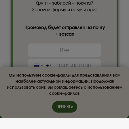
Крути – забирай – покупай!
Заполни форму и получи приз
Промокод будет отправлен на почту
+ вотсап
+7
Мы используем cookie-файлы для представления вам
наиболее актуальной информации. Продолжая
использовать сайт, Вы соглашаетесь с использованием
cookie-файлов
ПОЛУЧИТЬ ПРИЗ
ПРИНЯТЬ
ПРОЙДИТЕ ТЕСТ
«Какое средство подойдет вам сейчас»