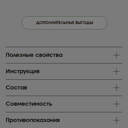
ДОПОЛНИТЕЛЬНЫЕ ВЫГОДЫ
Полезные свойства
Инструкция
Состав
ОСНОВНАЯ
ПОЛЕЗНАЯ
Совместимость
ИНФОРМАЦИЯ
ИНФОРМАЦИЯ
Часто задаваемые
Оплата и доставка
вопросы
О компании
Противопоказания
Оптовый прайс-лист
Карта сайта