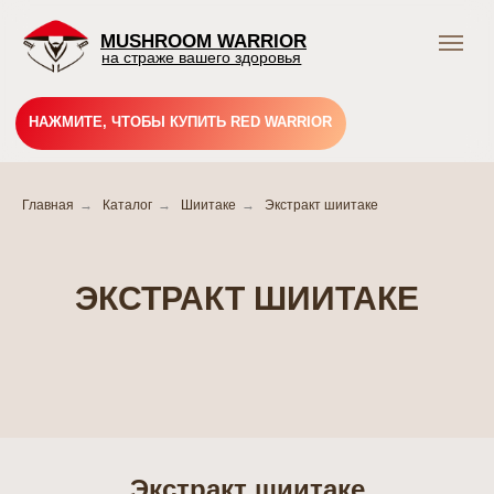
MUSHROOM WARRIOR
на страже вашего здоровья
НАЖМИТЕ, ЧТОБЫ КУПИТЬ RED WARRIOR
Главная
→
Каталог
→
Шиитаке
→
Экстракт шиитаке
Подпишись и получай
выгодные предложения
ЭКСТРАКТ ШИИТАКЕ
Грибного Воина !
В нашем тг-канале вы найдете всю актуальную
информацию о скидках, акциях и распродажах.
Подписывайтесь и будьте в курсе событий!
Подписаться
Экстракт шиитаке