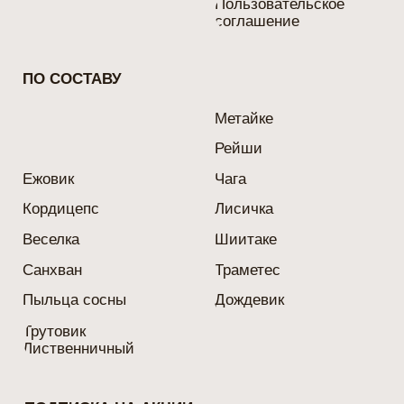
ул. Волжская 43
ИНН 732896157924 ΟΓΡΗ 321732500046393