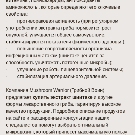
витамины, полисахариды, антиоксиданты,
аминокислоты, которые определяют его ключевые
свойства:
· противораковая активность (при регулярном
употреблении экстракта гриба тормозится рост
опухолей, улучшается общее самочувствие,
стабилизируются показатели физического здоровья);
· повышение сопротивляемости организма
инфекционным атакам (шиитаке ценится за
способность уничтожать патогенные микробы);
ОСНОВНАЯ
ПОЛЕЗНАЯ
· улучшение работы пищеварительной системы;
ИНФОРМАЦИЯ
ИНФОРМАЦИЯ
· стабилизация артериального давления.
Оплата и доставка
Часто задаваемые вопросы
О компании
Компания Mushroom Warrior (Грибной Воин)
Оптовый прайс-лист
Карта сайта
предлагает
купить экстракт шиитаке
и другие
Блог
Контакты
формы лекарственного гриба, гарантируя высокое
Политика
Сертификаты
конфиденциальности
качество продукции. Подробное описание продуктов
Пользовательское
на сайте и расширенные консультации наших
соглашение
специалистов помогут выбрать оптимальный
микродозинг, который принесет максимальную пользу
ПО СОСТАВУ