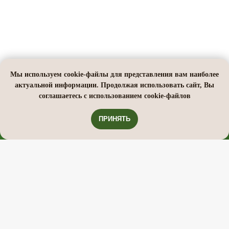
Пыльца сосны
Дождевик
Трутовик
Лиственничный
ПОДПИСКА НА АКЦИИ,
СКИДКИ, РАСПРОДАЖИ
ПОДПИСАТЬСЯ
Мы используем cookie-файлы для представления вам наиболее
актуальной информации. Продолжая использовать сайт, Вы
соглашаетесь с использованием cookie-файлов
МЫ ВСЕГДА НА СВЯЗИ!
ПРИНЯТЬ
ПРОЙДИТЕ ТЕСТ
«Какое средство подойдет вам сейчас»
ИП Евплова Лилия Альбертовна Юр.адрес, г.Ульяновск,
ул. Волжская 43
ИНН 732896157924 ΟΓΡΗ 321732500046393