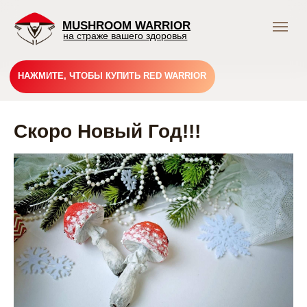
MUSHROOM WARRIOR
на страже вашего здоровья
НАЖМИТЕ, ЧТОБЫ КУПИТЬ RED WARRIOR
Скоро Новый Год!!!
Подпишись и получай
выгодные предложения
Грибного Воина !
В нашем тг-канале вы найдете всю актуальную
информацию о скидках, акциях и распродажах.
Подписывайтесь и будьте в курсе событий!
Подписаться