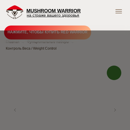
MUSHROOM WARRIOR
на страже вашего здоровья
НАЖМИТЕ, ЧТОБЫ КУПИТЬ RED WARRIOR
Главная
→
Функциональные наборы
→
Контроль Веса / Weight Control
Подпишись и получай
выгодные предложения
Грибного Воина !
В нашем тг-канале вы найдете всю актуальную
информацию о скидках, акциях и распродажах.
Подписывайтесь и будьте в курсе событий!
Подписаться