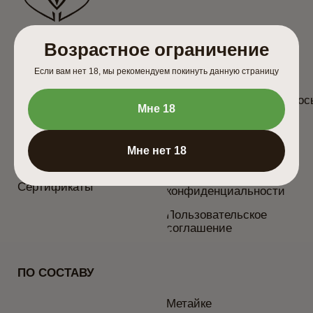
ПОДПИСКА НА АКЦИИ,
СКИДКИ, РАСПРОДАЖИ
Возрастное ограничение
ПОДПИСАТЬСЯ
Если вам нет 18, мы рекомендуем покинуть данную страницу
МЫ ВСЕГДА НА СВЯЗИ!
Мне 18
Мне нет 18
ИП Евплова Лилия Альбертовна Юр.адрес, г.Ульяновск,
ул. Волжская 43
ИНН 732896157924 ΟΓΡΗ 321732500046393