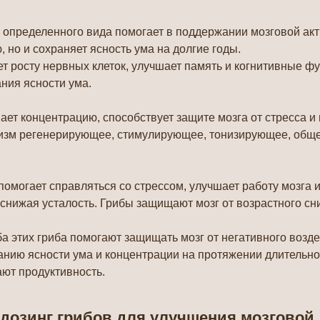
 определенного вида помогает в поддержании мозговой акт
 но и сохраняет ясность ума на долгие годы.
ет росту нервных клеток, улучшает память и когнитивные ф
ния ясности ума.
шает концентрацию, способствует защите мозга от стресса
ганизм регенерирующее, стимулирующее, тонизирующее, об
помогает справляться со стрессом, улучшает работу мозга 
 снижая усталость. Грибы защищают мозг от возрастного с
ба этих гриба помогают защищать мозг от негативного воз
анию ясности ума и концентрации на протяжении длительн
ют продуктивность.
дозинг грибов для улучшения мозговой