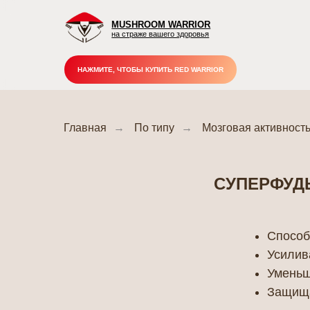
MUSHROOM WARRIOR
на страже вашего здоровья
НАЖМИТЕ, ЧТОБЫ КУПИТЬ RED WARRIOR
Главная
→
По типу
→
Мозговая активност
СУПЕРФУД
Способствуют
Усиливают вн
П
Уменьшают у
Защищают моз
вы