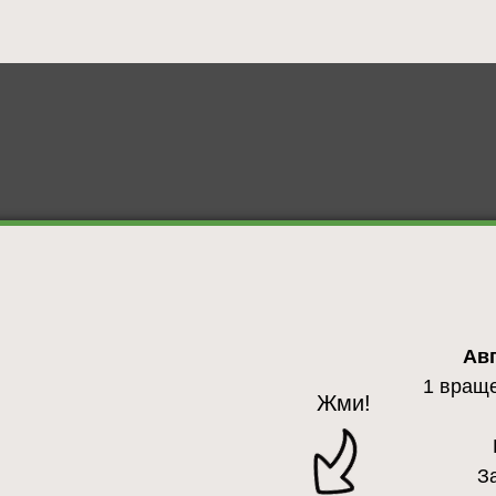
Авг
1 враще
Жми!
З