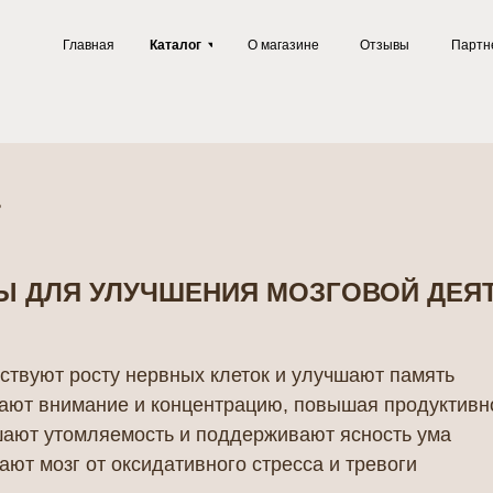
Главная
Каталог
О магазине
Отзывы
Партнерам
Полезн
ь
Ы ДЛЯ УЛУЧШЕНИЯ МОЗГОВОЙ ДЕЯ
 росту нервных клеток и улучшают память
имание и концентрацию, повышая продуктивность
одпишись и получай
томляемость и поддерживают ясность ума
г от оксидативного стресса и тревоги
годные предложения
Грибного Воина !