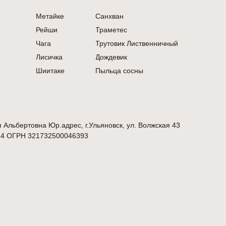
Метайке
Санхван
Рейши
Траметес
Чага
Трутовик Лиственничный
Лисичка
Дождевик
Шиитаке
Пыльца сосны
 Альбертовна Юр.адрес, г.Ульяновск, ул. Волжская 43
4 ΟΓΡΗ 321732500046393