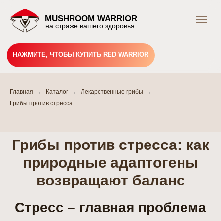
MUSHROOM WARRIOR
на страже вашего здоровья
НАЖМИТЕ, ЧТОБЫ КУПИТЬ RED WARRIOR
Главная
→
Каталог
→
Лекарственные грибы
→
Грибы против стресса
Подпишись и получай
выгодные предложения
Грибного Воина !
Грибы против стресса: как
В нашем тг-канале вы найдете всю актуальную
природные адаптогены
информацию о скидках, акциях и распродажах.
Подписывайтесь и будьте в курсе событий!
возвращают баланс
Подписаться
Стресс – главная проблема