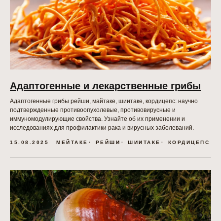
ОСНОВНАЯ
ПОЛЕЗНАЯ
ИНФОРМАЦИЯ
ИНФОРМАЦИЯ
Оплата и доставка
Адаптогенные и лекарственные грибы
Часто задаваемые вопросы
О компании
Адаптогенные грибы рейши, майтаке, шиитаке, кордицепс: научно
Оптовый прайс-лист
Карта сайта
подтвержденные противоопухолевые, противовирусные и
Блог
Контакты
иммуномодулирующие свойства. Узнайте об их применении и
Политика
исследованиях для профилактики рака и вирусных заболеваний.
Сертификаты
конфиденциальности
15.08.2025
МЕЙТАКЕ
РЕЙШИ
ШИИТАКЕ
КОРДИЦЕПС
Пользовательское
соглашение
ПО СОСТАВУ
Метайке
Рейши
Ежовик
Чага