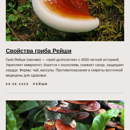
Кордицепс
Лисичка
Веселка
Шиитаке
Санхван
Траметес
Пыльца сосны
Дождевик
Трутовик
Лиственничный
ПОДПИСКА НА АКЦИИ,
Свойства гриба Рейши
СКИДКИ, РАСПРОДАЖИ
Гриб Рейши (линчжи) — «гриб долголетия» с 4000-летней историей.
ПОДПИСАТЬСЯ
Укрепляет иммунитет, борется с опухолями, снижает сахар, защищает
сердце. Формы: чай, капсулы. Противопоказания и секреты восточной
медицины для здоровья.
МЫ ВСЕГДА НА СВЯЗИ!
09.08.2025
РЕЙШИ
ИП Евплова Лилия Альбертовна Юр.адрес, г.Ульяновск,
ул. Волжская 43
ИНН 732896157924 ΟΓΡΗ 321732500046393