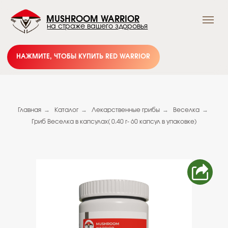
MUSHROOM WARRIOR
на страже вашего здоровья
НАЖМИТЕ, ЧТОБЫ КУПИТЬ RED WARRIOR
→
→
→
→
Главная
Каталог
Лекарственные грибы
Веселка
Гриб Веселка в капсулах( 0.40 г- 60 капсул в упаковке)
Подпишись и получай
выгодные предложения
Грибного Воина !
В нашем тг-канале вы найдете всю актуальную
информацию о скидках, акциях и распродажах.
Подписывайтесь и будьте в курсе событий!
Подписаться