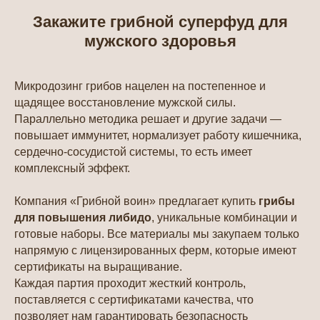
Блог
Контакты
Закажите грибной суперфуд для
Политика
Сертификаты
конфиденциальности
мужского здоровья
Пользовательское
соглашение
Микродозинг грибов нацелен на постепенное и
ПО СОСТАВУ
щадящее восстановление мужской силы.
Метайке
Параллельно методика решает и другие задачи —
Рейши
повышает иммунитет, нормализует работу кишечника,
сердечно-сосудистой системы, то есть имеет
Ежовик
Чага
комплексный эффект.
Кордицепс
Лисичка
Веселка
Шиитаке
Компания «Грибной воин» предлагает купить
грибы
Санхван
Траметес
для повышения либидо
, уникальные комбинации и
Пыльца сосны
Дождевик
готовые наборы. Все материалы мы закупаем только
Трутовик
Лиственничный
напрямую с лицензированных ферм, которые имеют
сертификаты на выращивание.
ПОДПИСКА НА АКЦИИ,
Каждая партия проходит жесткий контроль,
СКИДКИ, РАСПРОДАЖИ
поставляется с сертификатами качества, что
ПОДПИСАТЬСЯ
позволяет нам гарантировать безопасность