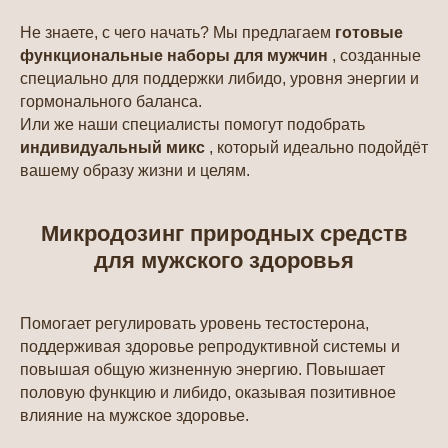
Не знаете, с чего начать? Мы предлагаем
готовые
функциональные наборы для мужчин
, созданные
специально для поддержки либидо, уровня энергии и
гормонального баланса.
Или же наши специалисты помогут подобрать
индивидуальный микс
, который идеально подойдёт
вашему образу жизни и целям.
Микродозинг природных средств
для мужского здоровья
Помогает регулировать уровень тестостерона,
поддерживая здоровье репродуктивной системы и
ОСНОВНАЯ
ПОЛЕЗНАЯ
повышая общую жизненную энергию. Повышает
ИНФОРМАЦИЯ
ИНФОРМАЦИЯ
половую функцию и либидо, оказывая позитивное
Оплата и доставка
Часто задаваемые вопросы
влияние на мужское здоровье.
О компании
Оптовый прайс-лист
Карта сайта