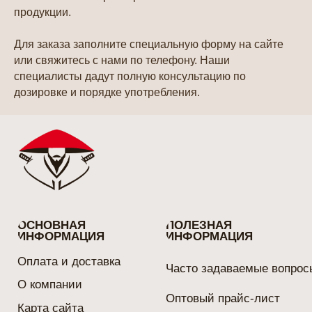
продукции.
МЫ ВСЕГДА НА СВЯЗИ!
Для заказа заполните специальную форму на сайте
или свяжитесь с нами по телефону. Наши
специалисты дадут полную консультацию по
дозировке и порядке употребления.
ИП Евплова Лилия Альбертовна Юр.адрес, г.Ульяновск,
ул. Волжская 43
ИНН 732896157924 ΟΓΡΗ 321732500046393